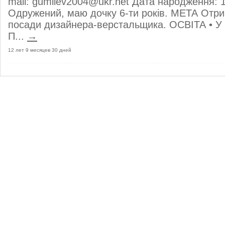
mail: gumilev2004@ukr.net Дата народження: 1
Одружений, маю дочку 6-ти років. МЕТА Отри
посади дизайнера-верстальщика. ОСВІТА • У 1
П...
→
12 лет 9 месяцев 30 дней