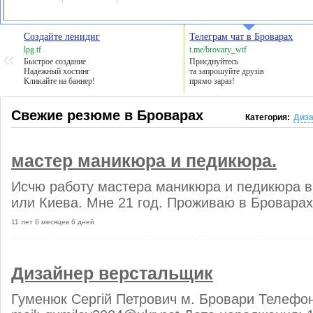
Создайте лениднг
Телеграм чат в Броварах
lpg.tf
t.me/brovary_wtf
Быстрое создание
Приєднуйтесь
Надежный хостинг
та запрошуйте друзів
Кликайте на баннер!
прямо зараз!
Свежие резюме в Броварах
Категория:
Диза
мастер маникюра и педикюра.
Исчю работу мастера маникюра и педикюра в
или Киева. Мне 21 год. Проживаю в Броварах.
11 лет 6 месяцев 6 дней
Дизайнер верстальщик
Гуменюк Сергій Петрович м. Бровари Телефон