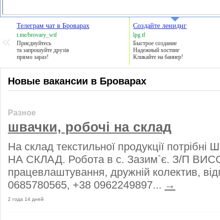
Телеграм чат в Броварах
Создайте лениднг
t.me/brovary_wtf
lpg.tf
Приєднуйтесь
Быстрое создание
та запрошуйте друзів
Надежный хостинг
прямо зараз!
Кликайте на баннер!
Новые вакансии в Броварах
Разное
швачки, робочі на склад
На склад текстильної продукції потрібні
НА СКЛАД. Робота в с. Зазим`є. З/П ВИС
працевлаштування, дружній колектив, відп
0685780565, +38 0962249897...
→
2 года 14 дней