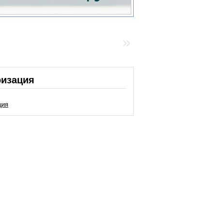
ризация
ция