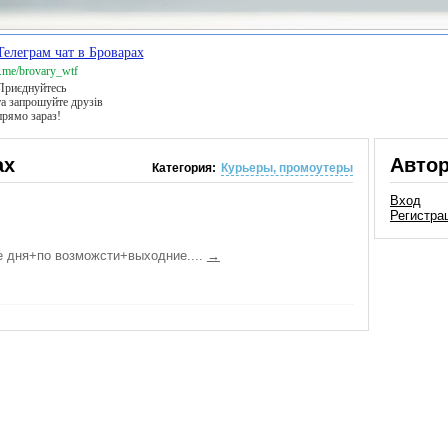
Телеграм чат в Броварах
t.me/brovary_wtf
Приєднуйтесь
та запрошуйте друзів
прямо зараз!
ах
Авто
Категория:
Курьеры, промоутеры
Вход
Регистра
е дня+по возможсти+выходние....
→