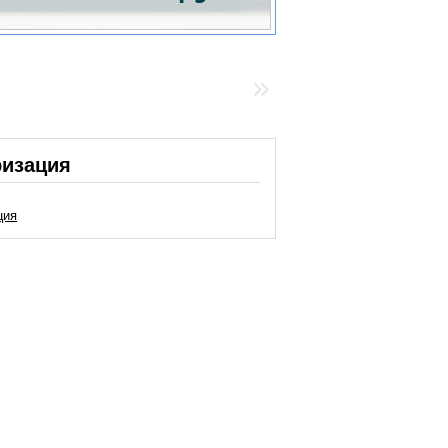
ризация
ция