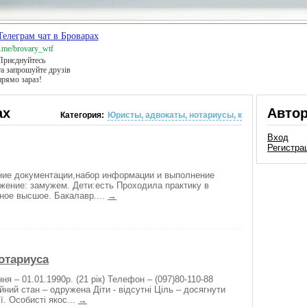
Телеграм чат в Броварах
t.me/brovary_wtf
Приєднуйтесь
та запрошуйте друзів
прямо зараз!
ах
Авто
Категория:
Юристы, адвокаты, нотариусы, к
Вход
Регистра
ние документации,набор информации и выполнение
жение: замужем. Дети:есть Проходила практику в
ное высшое. Бакалавр....
→
отариуса
я – 01.01.1990р. (21 рік) Телефон – (097)80-110-88
ний стан – одружена Діти - відсутні Ціль – досягнути
ї. Особисті якос...
→