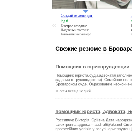
Создайте лениднг
lpg.tf
Быстрое создание
Надежный хостинг
Кликайте на баннер!
Свежие резюме в Бровар
Помощник в юриспрунденции
Помощник юриста,суди,адвоката(заполне
задания от руководителя). Семейное поло
Броварском суде. Образование неокончен
11 лет 4 месяца 12 дней
помощник юриста, адвоката, н
Россипчук Вікторія Юріївна Дата народженн
Електронна адреса – audi-a6@ukr.net Сімей
професійних успіхів у галузі юриспруденці