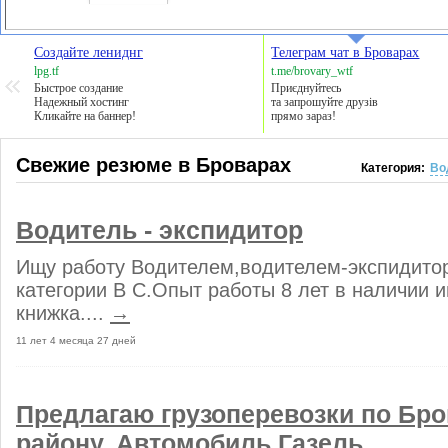
Создайте лениднг
Телеграм чат в Броварах
lpg.tf
t.me/brovary_wtf
Быстрое создание
Приєднуйтесь
Надежный хостинг
та запрошуйте друзів
Кликайте на баннер!
прямо зараз!
Свежие резюме в Броварах
Категория:
Во
Водитель - экспидитор
Ищу работу Водителем,водителем-экспидито
категории В С.Опыт работы 8 лет в наличии 
книжка....
→
11 лет 4 месяца 27 дней
Предлагаю грузоперевозки по Бро
району. Автомобиль Газель.