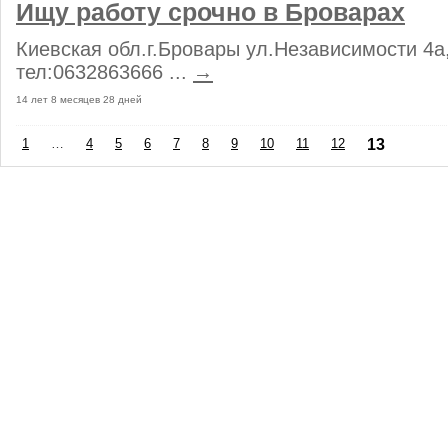
Ищу работу срочно в Броварах
Киевская обл.г.Бровары ул.Независимости 4а
тел:0632863666 ...
→
14 лет 8 месяцев 28 дней
1
…
4
5
6
7
8
9
10
11
12
13