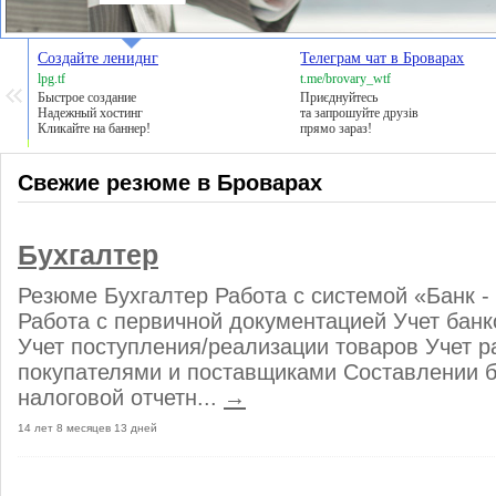
Создайте лениднг
Телеграм чат в Броварах
lpg.tf
t.me/brovary_wtf
Быстрое создание
Приєднуйтесь
Надежный хостинг
та запрошуйте друзів
Кликайте на баннер!
прямо зараз!
Свежие резюме в Броварах
Бухгалтер
Резюме Бухгалтер Работа с системой «Банк -
Работа с первичной документацией Учет банк
Учет поступления/реализации товаров Учет р
покупателями и поставщиками Составлении б
налоговой отчетн...
→
14 лет 8 месяцев 13 дней