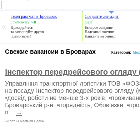
Телеграм чат в Броварах
Создайте лениднг
t.me/brovary_wtf
lpg.tf
Приєднуйтесь
Быстрое создание
та запрошуйте друзів
Надежный хостинг
прямо зараз!
Кликайте на баннер!
Свежие вакансии в Броварах
Категория:
Мед
Інспектор передрейсового огляду 
Управління транспортної логістики ТОВ «ФО
на посаду Інспектор передрейсового огляду (
•досвід роботи не менше 3-х років; •проживан
Броварський р-н; •порядність; Обов’язки: •п
п...
→
10 лет 11 месяцев 1 день