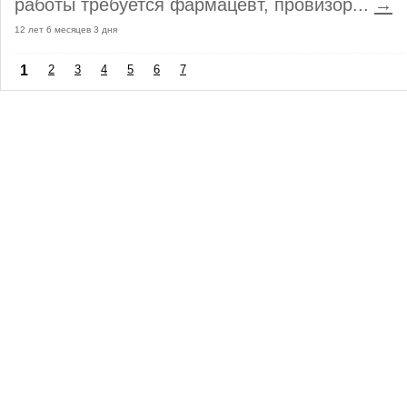
работы требуется фармацевт, провизор...
→
12 лет 6 месяцев 3 дня
1
2
3
4
5
6
7