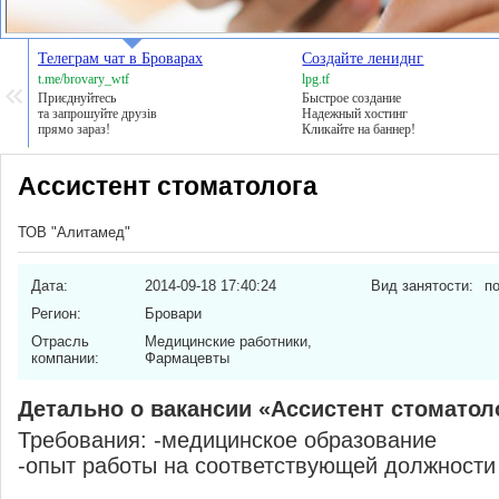
Телеграм чат в Броварах
Создайте лениднг
t.me/brovary_wtf
lpg.tf
Приєднуйтесь
Быстрое создание
та запрошуйте друзів
Надежный хостинг
прямо зараз!
Кликайте на баннер!
Ассистент стоматолога
ТОВ "Алитамед"
Дата:
2014-09-18 17:40:24
Вид занятости:
п
Регион:
Бровари
Отрасль
Медицинские работники,
компании:
Фармацевты
Детально о вакансии «Ассистент стоматол
Требования: -медицинское образование
-опыт работы на соответствующей должности