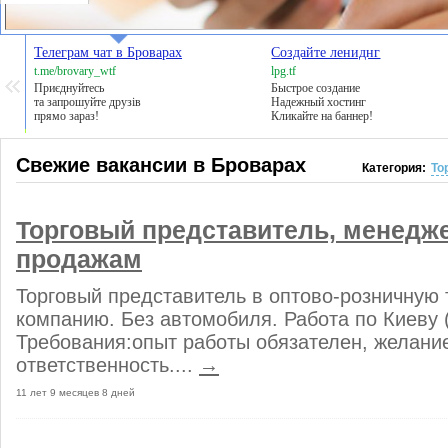
Телеграм чат в Броварах
Создайте лениднг
t.me/brovary_wtf
lpg.tf
Приєднуйтесь
Быстрое создание
та запрошуйте друзів
Надежный хостинг
прямо зараз!
Кликайте на баннер!
Свежие вакансии в Броварах
Категория:
То
Торговый представитель, менедж
продажам
Торговый представитель в оптово-розничную 
компанию. Без автомобиля. Работа по Киеву 
Требования:опыт работы обязателен, желание
ответственность....
→
11 лет 9 месяцев 8 дней