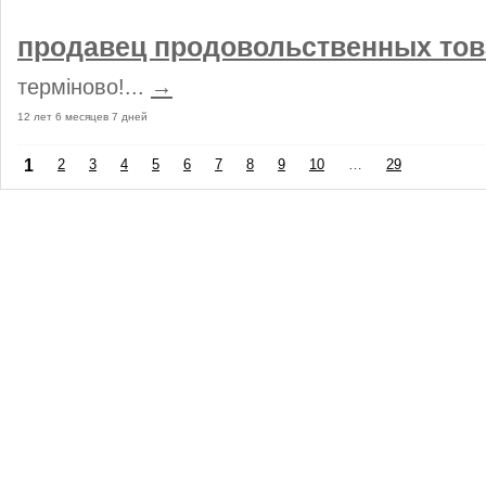
продавец продовольственных то
терміново!...
→
12 лет 6 месяцев 7 дней
1
2
3
4
5
6
7
8
9
10
…
29