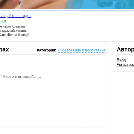
Создайте лениднг
pg.tf
Быстрое создание
Надежный хостинг
Кликайте на баннер!
рах
Авто
Категория:
Образование и воспитание
Вход
Регистра
 "Червоні вітрила"...
→