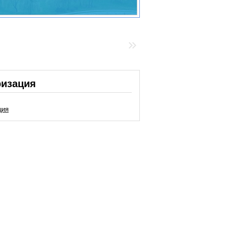
ризация
ция