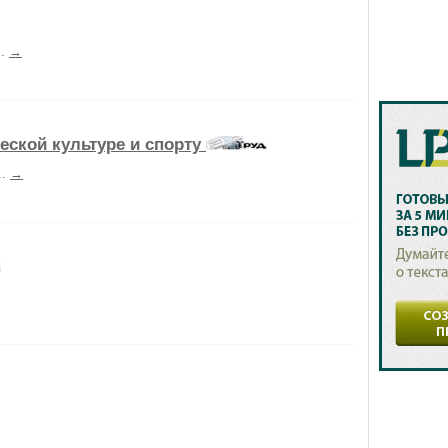
..
→
еской культуре и спорту
..
→