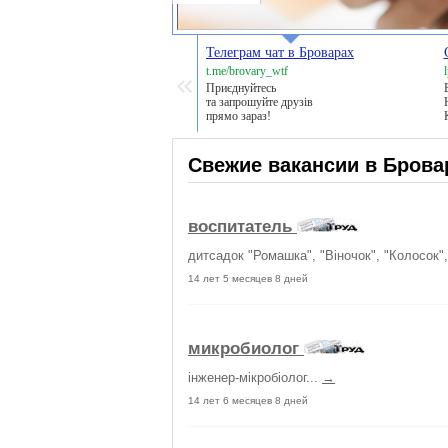
Телеграм чат в Броварах
t.me/brovary_wtf
l
Приєднуйтесь
та запрошуйте друзів
прямо зараз!
Свежие вакансии в Брова
воспитатель
дитсадок "Ромашка", "Віночок", "Колосок",
14 лет 5 месяцев 8 дней
микробиолог
інженер-мікробіолог...
→
14 лет 6 месяцев 8 дней