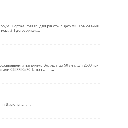
орум "Портал Розваг" для работы с детьми. Требования:
нием. ЗП договорная....
→
роживанием и питанием. Возраст до 50 лет. З/п 2500 грн.
 или 0982280520 Татьяна....
→
лія Василівна...
→