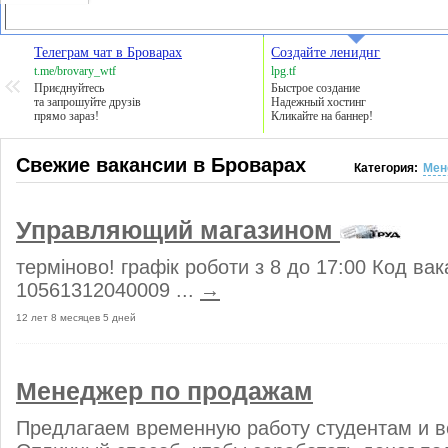
Телеграм чат в Броварах
Создайте лениднг
t.me/brovary_wtf
lpg.tf
Приєднуйтесь
Быстрое создание
та запрошуйте друзів
Надежный хостинг
прямо зараз!
Кликайте на баннер!
Свежие вакансии в Броварах
Категория:
Мен
Управляющий магазином
терміново! графік роботи з 8 до 17:00 Код вак
10561312040009 ...
→
12 лет 8 месяцев 5 дней
Менеджер по продажам
Предлагаем временную работу студентам и 