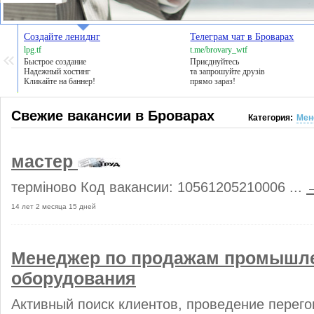
Создайте лениднг
Телеграм чат в Броварах
lpg.tf
t.me/brovary_wtf
Быстрое создание
Приєднуйтесь
Надежный хостинг
та запрошуйте друзів
Кликайте на баннер!
прямо зараз!
Свежие вакансии в Броварах
Категория:
Мен
мастер
терміново Код вакансии: 10561205210006 ...
14 лет 2 месяца 15 дней
Менеджер по продажам промышл
оборудования
Активный поиск клиентов, проведение перег