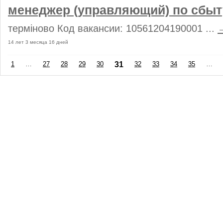
менеджер (управляющий) по сбы
терміново Код вакансии: 10561204190001 ...
14 лет 3 месяца 16 дней
1
…
27
28
29
30
31
32
33
34
35
…