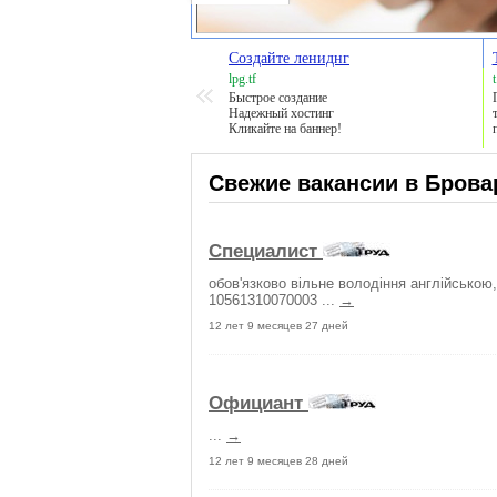
Создайте лениднг
lpg.tf
Быстрое создание
Надежный хостинг
Кликайте на баннер!
Свежие вакансии в Брова
Специалист
обов'язково вільне володіння англійсько
10561310070003 ...
→
12 лет 9 месяцев 27 дней
Официант
...
→
12 лет 9 месяцев 28 дней