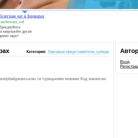
Телеграм чат в Броварах
t.me/brovary_wtf
Приєднуйтесь
та запрошуйте друзів
прямо зараз!
рах
Авто
Категория:
Торговые представители, суперв
Вход
Регистра
ю,азербайджанською та турецькими мовами Код вакансии: