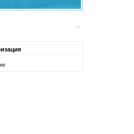
ризация
ция