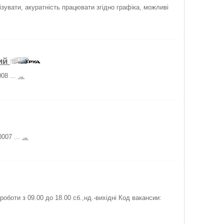
ізувати, акуратність працювати згідно графіка, можливі
ий
08 ...
→
0007 ...
→
роботи з 09.00 до 18.00 сб.,нд.-вихідні Код вакансии: