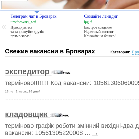
Телеграм чат в Броварах
Создайте лениднг
t.me/brovary_wtf
lpg.tf
Приєднуйтесь
Быстрое создание
та запрошуйте друзів
Надежный хостинг
прямо зараз!
Кликайте на баннер!
Свежие вакансии в Броварах
Категория:
Про
экспедитор
терміново!!!!!!!! Код вакансии: 10561306060005
13 лет 1 месяц 29 дней
кладовщик
терміново графік роботи змінний вихідні-два 
вакансии: 10561305220008 ...
→