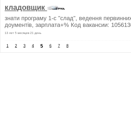
кладовщик
знати програму 1-с "слад", ведення первинни
доументів, зарплата+% Код вакансии: 105613
13 лет 5 месяцев 21 день
1
2
3
4
5
6
7
8