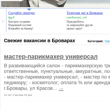
Создайте лениднг
Телеграм чат в Броварах
lpg.tf
t.me/brovary_wtf
Быстрое создание
Приєднуйтесь
Надежный хостинг
та запрошуйте друзів
Кликайте на баннер!
прямо зараз!
Свежие вакансии в Броварах
Категория:
Офи
мастер-парикмахер универсал
В развивающийся салон - парикмахерскую тр
ответственные, пунктуальные, аккуратные, п
- мастер-парикмахер универсал; - мастер по 
педикюру; - косметолог; оплата % или аренда
г.Бровары, ул Красов...
→
13 лет 2 месяца 23 дня