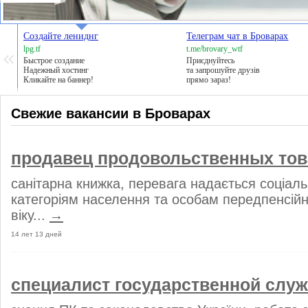
Создайте лениднг
Телеграм чат в Броварах
lpg.tf
t.me/brovary_wtf
Быстрое создание
Приєднуйтесь
Надежный хостинг
та запрошуйте друзів
Кликайте на баннер!
прямо зараз!
Свежие вакансии в Броварах
продавец продовольственных то
санітарна книжка, перевага надається соціа
категоріям населення та особам передпенсійн
віку...
→
14 лет 13 дней
специалист государственной слу