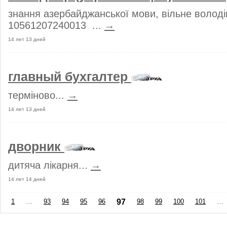
знання азербайджанської мови, вільне володі
10561207240013 ...
→
14 лет 13 дней
главный бухгалтер
терміново...
→
14 лет 13 дней
дворник
дитяча лікарня...
→
14 лет 14 дней
1
…
93
94
95
96
97
98
99
100
101
…