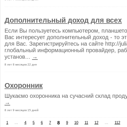
Дополнительный доход для всех
Если Вы пользуетесь компьютером, планшет
Вас интересует дополнительный доход - то э
для Вас. Зарегистрируйтесь на сайте http://julia
глобальный информационный провайдер, работ
установ...
→
8 лет 8 месяцев 22 дня
Охоронник
Шукаємо охоронника на сучасний склад продук
→
8 лет 9 месяцев 15 дней
1
…
4
5
6
7
8
9
10
11
12
…
112