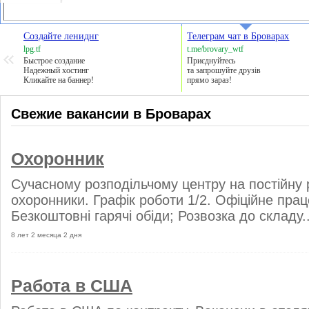
Создайте лениднг
Телеграм чат в Броварах
lpg.tf
t.me/brovary_wtf
Быстрое создание
Приєднуйтесь
Надежный хостинг
та запрошуйте друзів
Кликайте на баннер!
прямо зараз!
Свежие вакансии в Броварах
Охоронник
Сучасному розподільчому центру на постійну р
охоронники. Графік роботи 1/2. Офіційне пра
Безкоштовні гарячі обіди; Розвозка до складу.
8 лет 2 месяца 2 дня
Работа в США