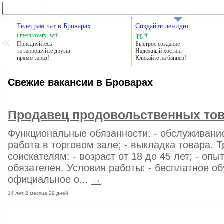
Телеграм чат в Броварах
Создайте лениднг
t.me/brovary_wtf
lpg.tf
Приєднуйтесь
Быстрое создание
та запрошуйте друзів
Надежный хостинг
прямо зараз!
Кликайте на баннер!
Свежие вакансии в Броварах
Продавец продовольственных то
Функциональные обязанности: - обслуживание
работа в торговом зале; - выкладка товара. 
соискателям: - возраст от 18 до 45 лет; - опы
обязателен. Условия работы: - бесплатное об
официальное о...
→
14 лет 2 месяца 29 дней