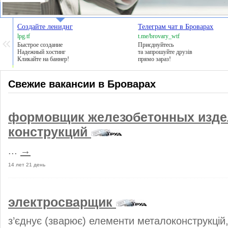
Создайте лениднг
Телеграм чат в Броварах
lpg.tf
t.me/brovary_wtf
Быстрое создание
Приєднуйтесь
Надежный хостинг
та запрошуйте друзів
Кликайте на баннер!
прямо зараз!
Свежие вакансии в Броварах
формовщик железобетонных изде
конструкций
...
→
14 лет 21 день
электросварщик
з’єднує (зварює) елементи металоконструкцій