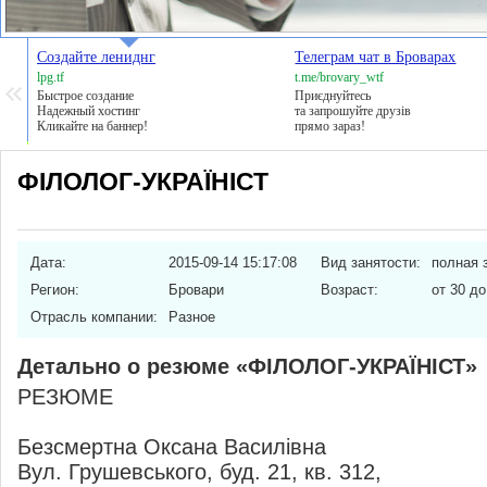
Создайте лениднг
Телеграм чат в Броварах
lpg.tf
t.me/brovary_wtf
Быстрое создание
Приєднуйтесь
Надежный хостинг
та запрошуйте друзів
Кликайте на баннер!
прямо зараз!
ФІЛОЛОГ-УКРАЇНІСТ
Дата:
2015-09-14 15:17:08
Вид занятости:
полная 
Регион:
Бровари
Возраст:
от 30 до
Отрасль компании:
Разное
Детально о резюме «ФІЛОЛОГ-УКРАЇНІСТ»
РЕЗЮМЕ
Безсмертна Оксана Василівна
Вул. Грушевського, буд. 21, кв. 312,