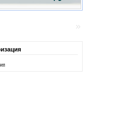
ризация
ция