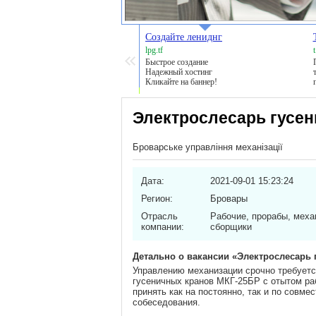
Создайте лениднг
lpg.tf
Быстрое создание
Надежный хостинг
Кликайте на баннер!
Электрослесарь гусен
Броварське управління механізації
Дата:
2021-09-01 15:23:24
Регион:
Бровары
Отрасль
Рабочие, прорабы, меха
компании:
сборщики
Детально о вакансии «Электрослесарь 
Управлению механизации срочно требуетс
гусеничных кранов МКГ-25БР с отытом ра
принять как на постоянно, так и по совме
собеседования.