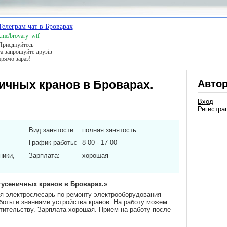
Телеграм чат в Броварах
t.me/brovary_wtf
Приєднуйтесь
та запрошуйте друзів
прямо зараз!
ичных кранов в Броварах.
Авто
Вход
Регистра
Вид занятости:
полная занятость
График работы:
8-00 - 17-00
ники,
Зарплата:
хорошая
гусеничных кранов в Броварах.»
я электрослесарь по ремонту электрооборудования
боты и знаниями устройства кранов. На работу можем
стительству. Зарплата хорошая. Прием на работу после