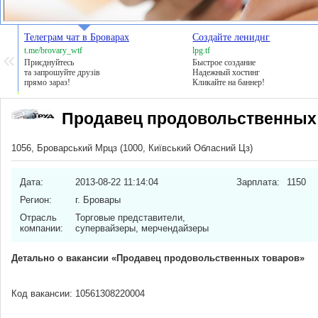
Телеграм чат в Броварах
Создайте лениднг
t.me/brovary_wtf
lpg.tf
Приєднуйтесь
Быстрое создание
та запрошуйте друзів
Надежный хостинг
прямо зараз!
Кликайте на баннер!
Продавец продовольственных
1056, Броварський Мрцз (1000, Київський Обласний Цз)
Дата:
2013-08-22 11:14:04
Зарплата:
1150
Регион:
г. Бровары
Отрасль
Торговые представители,
компании:
супервайзеры, мерчендайзеры
Детально о вакансии «Продавец продовольственных товаров»
Код вакансии: 10561308220004