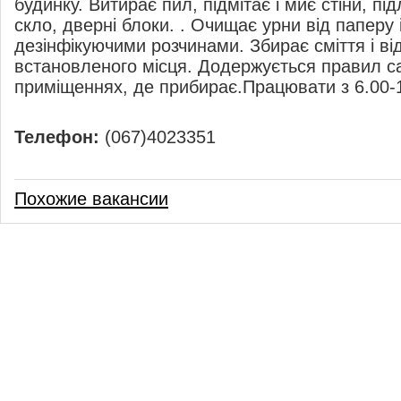
будинку. Витирає пил, підмітає і миє стіни, підл
скло, дверні блоки. . Очищає урни від паперу 
дезінфікуючими розчинами. Збирає сміття і ві
встановленого місця. Додержується правил саніт
приміщеннях, де прибирає.Працювати з 6.00-
Телефон:
(067)4023351
Похожие вакансии