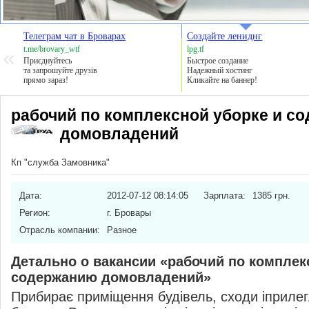
Телеграм чат в Броварах
Создайте лениднг
t.me/brovary_wtf
lpg.tf
Приєднуйтесь
Быстрое создание
та запрошуйте друзів
Надежный хостинг
прямо зараз!
Кликайте на баннер!
рабочий по комплексной уборке и с
домовладений
Кп "служба Замовника"
Дата:
2012-07-12 08:14:05
Зарплата:
1385 грн.
Регион:
г. Бровары
Отрасль компании:
Разное
Детально о вакансии «рабочий по комплек
содержанию домовладений»
Прибирає приміщення будівель, сходи іприлег