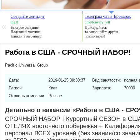
Создайте лениднг
Телеграм чат в Броварах
lpg.tf
t.me/brovary_wtf
Быстрое создание
Приєднуйтесь
Надежный хостинг
та запрошуйте друзів
Кликайте на баннер!
прямо зараз!
Работа в США - СРОЧНЫЙ НАБОР!
Pacific Universal Group
Дата:
2019-01-25 09:30:37
Вид занятости:
полная 
Регион:
Киев
Зарплата:
70000
Отрасль компании:
Разное
Детально о вакансии «Работа в США - С
СРОЧНЫЙ НАБОР ! Курортный СЕЗОН в США 
ОТЕЛЯХ восточного побережья + Калифорни
персонал ВСЕХ уровней (без знания/со знание