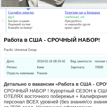
Создайте лениднг
Телеграм чат в Броварах
lpg.tf
t.me/brovary_wtf
Быстрое создание
Приєднуйтесь
Надежный хостинг
та запрошуйте друзів
Кликайте на баннер!
прямо зараз!
Работа в США - СРОЧНЫЙ НАБОР!
Pacific Universal Group
Дата:
2019-01-16 08:24:42
Вид занятости:
полная 
Регион:
Киев
Зарплата:
70000
Отрасль компании:
Разное
Детально о вакансии «Работа в США - С
СРОЧНЫЙ НАБОР ! Курортный СЕЗОН в США 
ОТЕЛЯХ восточного побережья + Калифорни
персонал ВСЕХ уровней (без знания/со знание