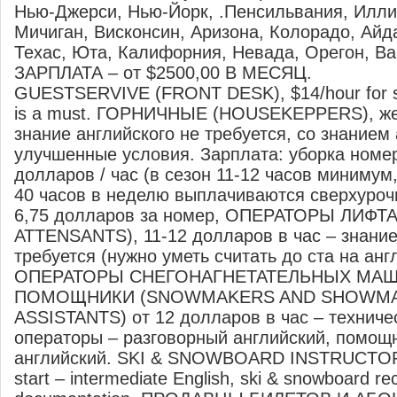
Нью-Джерси, Нью-Йорк, .Пенсильвания, Иллин
Мичиган, Висконсин, Аризона, Колорадо, Айд
Техас, Юта, Калифорния, Невада, Орегон, Ва
ЗАРПЛАТА – от $2500,00 В МЕСЯЦ.
GUESTSERVIVE (FRONT DESK), $14/hour for sta
is a must. ГОРНИЧНЫЕ (HOUSEKEPPERS), ж
знание английского не требуется, со знанием
улучшенные условия. Зарплата: уборка номер
долларов / час (в сезон 11-12 часов минимум
40 часов в неделю выплачиваются сверхурочн
6,75 долларов за номер, ОПЕРАТОРЫ ЛИФТА
ATTENSANTS), 11-12 долларов в час – знание
требуется (нужно уметь считать до ста на анг
ОПЕРАТОРЫ СНЕГОНАГНЕТАТЕЛЬНЫХ МАШ
ПОМОЩНИКИ (SNOWMAKERS AND SHOWMA
ASSISTANTS) от 12 долларов в час – техниче
операторы – разговорный английский, помощ
английский. SKI & SNOWBOARD INSTRUCTORS
start – intermediate English, ski & snowboard re