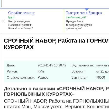
Создайте лениднг
Телеграм чат в Броварах
lpg.tf
t.me/brovary_wtf
Быстрое создание
Приєднуйтесь
Надежный хостинг
та запрошуйте друзів
Кликайте на баннер!
прямо зараз!
СРОЧНЫЙ НАБОР, Работа на ГОРН
КУРОРТАХ
Дата:
2018-11-15 10:20:42
Вид занятости:
полная 
Регион:
Київ
Возраст:
от 21 до
Отрасль компании:
Разное
Зарплата:
70000
Детально о вакансии «СРОЧНЫЙ НАБОР, Р
ГОРНОЛЫЖНЫХ КУРОРТАХ»
СРОЧНЫЙ НАБОР, Работа на ГОРНОЛЫЖНЫ
штатах Мэн, Массачусетс, Вермонт, Коннекти