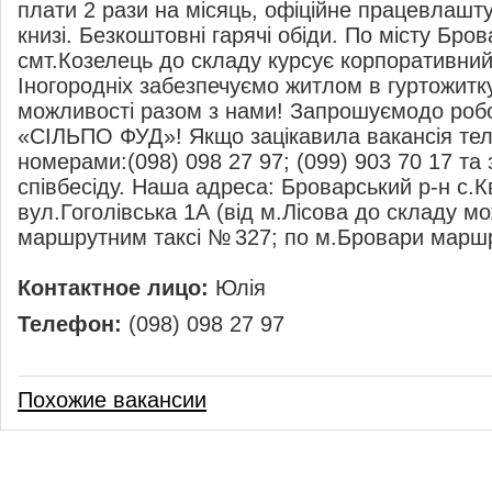
плати 2 рази на місяць, офіційне працевлашт
книзі. Безкоштовні гарячі обіди. По місту Бров
смт.Козелець до складу курсує корпоративний
Іногородніх забезпечуємо житлом в гуртожитку
можливості разом з нами! Запрошуємодо роб
«СІЛЬПО ФУД»! Якщо зацікавила вакансія те
номерами:(098) 098 27 97; (099) 903 70 17 та
співбесіду. Наша адреса: Броварський р-н с.К
вул.Гоголівська 1А (від м.Лісова до складу м
маршрутним таксі № 327; по м.Бровари маршр
Контактное лицо:
Юлія
Телефон:
(098) 098 27 97
Похожие вакансии