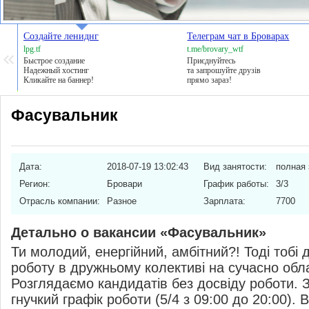
Создайте лениднг
Телеграм чат в Броварах
lpg.tf
t.me/brovary_wtf
Быстрое создание
Приєднуйтесь
Надежный хостинг
та запрошуйте друзів
Кликайте на баннер!
прямо зараз!
Фасувальник
Дата:
2018-07-19 13:02:43
Вид занятости:
полная 
Регион:
Бровари
График работы:
3/3
Отрасль компании:
Разное
Зарплата:
7700
Детально о вакансии «Фасувальник»
Ти молодий, енергійний, амбітний?! Тоді тобі
роботу в дружньому колективі на сучасно обл
Розглядаємо кандидатів без досвіду роботи. 
гнучкий графік роботи (5/4 з 09:00 до 20:00). 