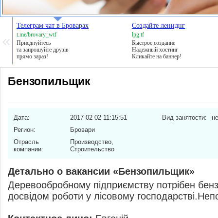
Телеграм чат в Броварах
Создайте лениднг
t.me/brovary_wtf
lpg.tf
Приєднуйтесь
Быстрое создание
та запрошуйте друзів
Надежный хостинг
прямо зараз!
Кликайте на баннер!
Бензопильщик
Дата:
2017-02-02 11:15:51
Вид занятости:
н
Регион:
Бровари
Отрасль
Производство,
компании:
Строительcтво
Детально о вакансии «Бензопильщик»
Деревообробному підприємству потрібен бен
досвідом роботи у лісовому господарстві.Непо