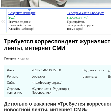
Создайте лениднг
Телеграм чат в Броварах
lpg.tf
t.me/brovary_wtf
Быстрое создание
Приєднуйтесь
Надежный хостинг
та запрошуйте друзів
Кликайте на баннер!
прямо зараз!
Требуется корреспондент-журналист
ленты, интернет СМИ
Интернет-портал
Дата:
2014-03-02 19:27:58
Вид занятости:
у
Регион:
Бровары
Зарплата:
Д
Сайт:
http://brovary.org.ua/
Отрасль
Журналисты, Редакторы,
компании:
Переводчики
Детально о вакансии «Требуется корреспо
новостной ленты, интернет СМИ»