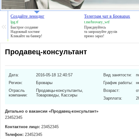
Создайте лениднг
Телеграм чат в Броварах
lpg.tf
t.me/brovary_wtf
Быстрое создание
Приєднуйтесь
Надежный хостинг
та запрошуйте друзів
Кликайте на баннер!
прямо зараз!
Продавец-консультант
Дата:
2016-05-18 12:40:57
Вид занятости:
п
Регион:
Бровары
График работы:
н
Отрасль
Продавцы-консультанты,
Возраст:
о
компании:
Товароведы, Кассиры
Зарплата:
2
Детально о вакансии «Продавец-консультант»
23452345
Контактное лицо:
23452345
Телефон:
23452345