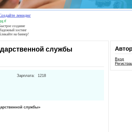
Создайте лениднг
pg.tf
Быстрое создание
Надежный хостинг
Кликайте на баннер!
ударственной службы
Авто
Вход
Регистра
Зарплата:
1218
дарственной службы»