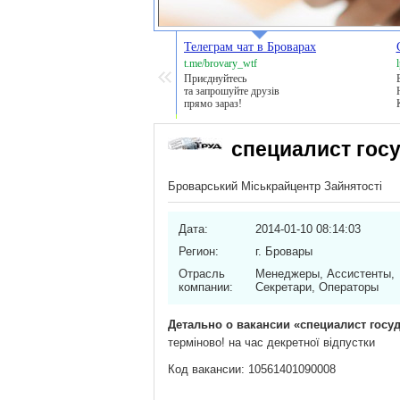
Телеграм чат в Броварах
t.me/brovary_wtf
l
Приєднуйтесь
та запрошуйте друзів
прямо зараз!
специалист гос
Броварський Міськрайцентр Зайнятості
Дата:
2014-01-10 08:14:03
Регион:
г. Бровары
Отрасль
Менеджеры, Ассистенты,
компании:
Секретари, Операторы
Детально о вакансии «специалист госу
терміново! на час декретної відпустки
Код вакансии: 10561401090008