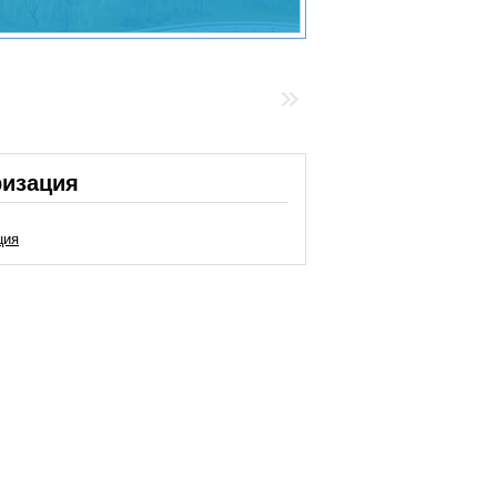
ризация
ция