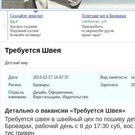
Создайте лениднг
Телеграм чат в Броварах
lpg.tf
t.me/brovary_wtf
Быстрое создание
Приєднуйтесь
Надежный хостинг
та запрошуйте друзів
Кликайте на баннер!
прямо зараз!
Требуется Швея
Детский мир
Дата:
2013-12-17 14:47:37
Вид занятости:
п
Регион:
Бровары
Зарплата:
20
Отрасль
Дизайн, Оформление,
компании:
Верстальщики, Издательство
Детально о вакансии «Требуется Швея»
Требуется швея в швейный цех по пошиву де
Броварах, рабочий день с 8 до 17:30 суб, вос
тис гривен