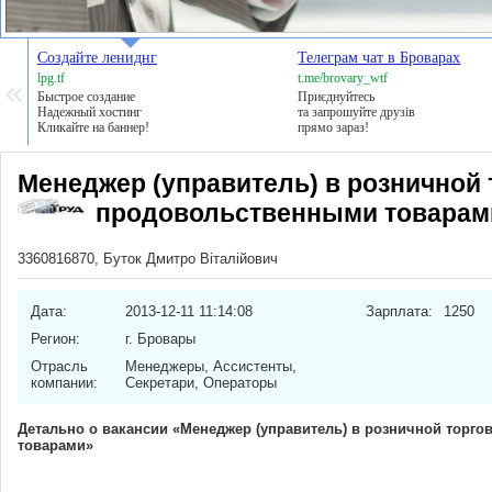
Создайте лениднг
Телеграм чат в Броварах
lpg.tf
t.me/brovary_wtf
Быстрое создание
Приєднуйтесь
Надежный хостинг
та запрошуйте друзів
Кликайте на баннер!
прямо зараз!
Менеджер (управитель) в розничной 
продовольственными товарам
3360816870, Буток Дмитро Віталійович
Дата:
2013-12-11 11:14:08
Зарплата:
1250
Регион:
г. Бровары
Отрасль
Менеджеры, Ассистенты,
компании:
Секретари, Операторы
Детально о вакансии «Менеджер (управитель) в розничной торг
товарами»