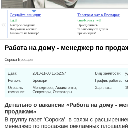
Создайте лениднг
Телеграм чат в Броварах
lpg.tf
t.me/brovary_wtf
Быстрое создание
Приєднуйтесь
Надежный хостинг
та запрошуйте друзів
Кликайте на баннер!
прямо зараз!
Работа на дому - менеджер по прода
Сорока Бровари
Дата:
2013-11-03 15:52:57
Вид занятости:
у
Регион:
Бровари
График работы:
с
Отрасль
Менеджеры, Ассистенты,
Зарплата:
1
компании:
Секретари, Операторы
Детально о вакансии «Работа на дому - ме
продажам»
В группу газет 'Сорока', в связи с расширение
менеджер по продажам рекламных площадей 